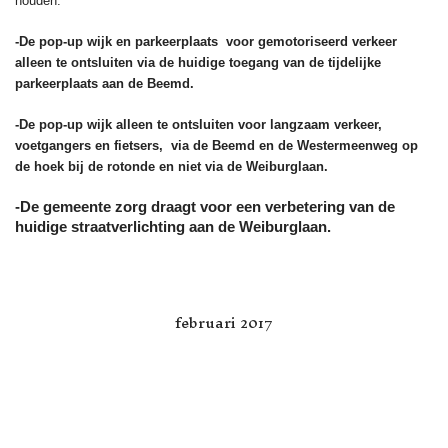
houden.
-De pop-up wijk en parkeerplaats voor gemotoriseerd verkeer
alleen te ontsluiten via de huidige toegang van de tijdelijke
parkeerplaats aan de Beemd.
-De pop-up wijk alleen te ontsluiten voor langzaam verkeer,
voetgangers en fietsers, via de Beemd en de Westermeenweg op
de hoek bij de rotonde en niet via de Weiburglaan.
-De gemeente zorg draagt voor een verbetering van de
huidige straatverlichting aan de Weiburglaan.
februari 2017
VORIG ARTIKEL: ROUTE 2008
VOLGENDE ARTI
VOLGENDE
VORIGE