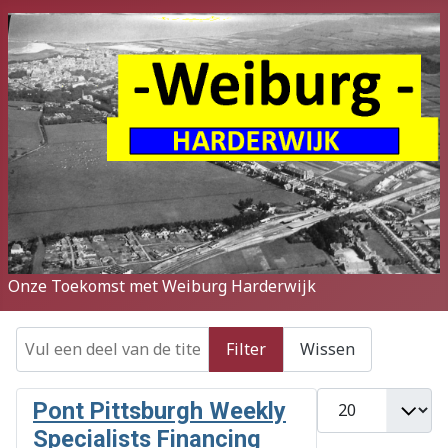
Onze Toekomst met Weiburg Harderwijk
Vul een deel van de titel in
Filter
Wissen
Toon #
Pont Pittsburgh Weekly
Specialists Financing