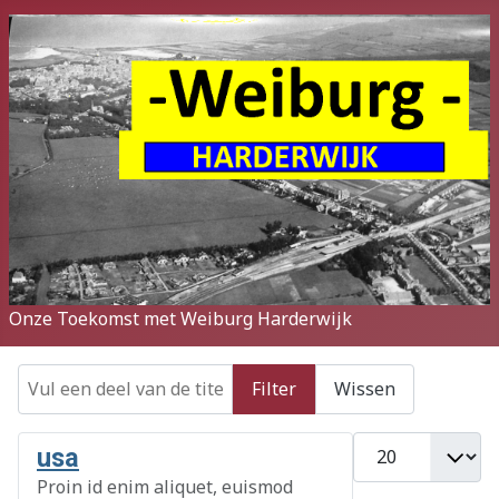
Onze Toekomst met Weiburg Harderwijk
Vul een deel van de titel in
Filter
Wissen
Toon #
usa
Proin id enim aliquet, euismod