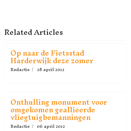
VORIG ARTIKEL: KONING BEZ
VOLGENDE ARTIK
VOLGENDE
VORIGE
Related Articles
Op naar de Fietsstad
Harderwijk deze zomer
Redactie
28 april 2012
Onthulling monument voor
omgekomen geallieerde
vliegtuigbemanningen
Redactie
06 april 2012