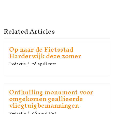
VORIG ARTIKEL: GEMEENTE
VOLGENDE ARTIK
VOLGENDE
VORIGE
Related Articles
Op naar de Fietsstad
Harderwijk deze zomer
Redactie
28 april 2012
Onthulling monument voor
omgekomen geallieerde
vliegtuigbemanningen
Redactie
06 april 2012