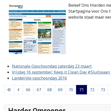
Beleef Ons Hierden m
Startpagina voor Ons H
website staat maar ee
Nationale Opschoondag zaterdag 23 maart
Vrijdag 16 september: Keep it Clean Day #Sluitjeaa
Landelijke opschoondag 2016
66
67
68
69
70
71
72
73
Harder Omroeper